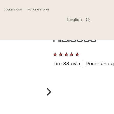
COLLECTIONS
NOTRE HISTOIRE
English
SHEA MOIST
HIBISCUS
La
note
Lire 88 avis
Poser une q
moyenne
de
ce
Gel
Douche
Éclat
Radieux
SheaMoisture