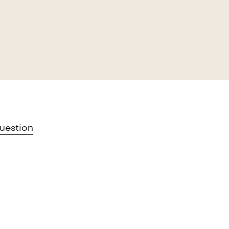
URE NOIX DE COCO ET
uestion