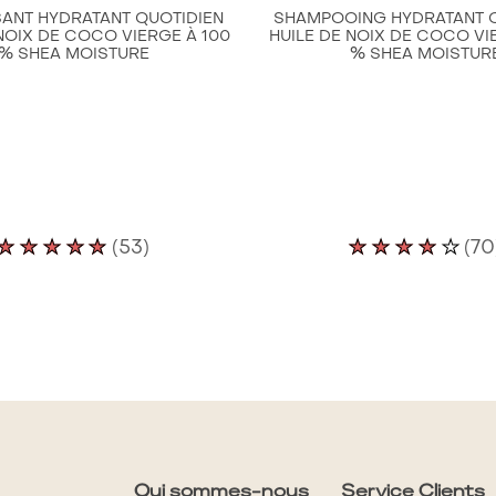
SANT HYDRATANT QUOTIDIEN
SHAMPOOING HYDRATANT 
NOIX DE COCO VIERGE À 100
HUILE DE NOIX DE COCO VI
% SHEA MOISTURE
% SHEA MOISTUR
La
La
(53)
(70
note
note
moyenne
moyen
de
de
ce
ce
Revitalisant
Shamp
Hydratant
hydra
Quotidien
quoti
pour
Huile
Qui sommes-nous
Service Clients