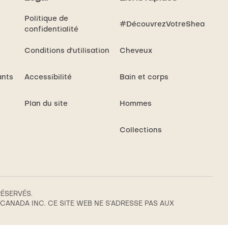
Oil
Politique de
Daily
#DécouvrezVotreShea
confidentialité
Hydration
Leave-
Conditions d'utilisation
Cheveux
e
In
Hair
ants
Accessibilité
Bain et corps
Treatment
est
Plan du site
Hommes
de
ure
4.7
Collections
sur
5
à
partir
de
RÉSERVÉS.
ANADA INC. CE SITE WEB NE S’ADRESSE PAS AUX
422
r
notes.