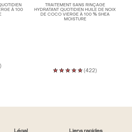
QUOTIDIEN
TRAITEMENT SANS RINÇAGE
ERGE À 100
HYDRATANT QUOTIDIEN HUILE DE NOIX
E
DE COCO VIERGE À 100 % SHEA
MOISTURE
)
La
(422)
note
ne
moyenne
de
ce
ooing
SheaMoisture
tant
100%
dien
Virgin
Coconut
Légal
Liens rapides