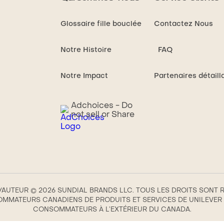
tous
de
les
noix
Glossaire fille bouclée
Contactez Nous
types
de
de
coco
Notre Histoire
FAQ
cheveux
vierg
SheaMoisture
à
Notre Impact
Partenaires détaill
Huile
100
de
%
Noix
Shea
Adchoices - Do
not sell or Share
de
Moist
Coco
est
Vierge
de
à
3.8
100 %
sur
avec
5
'AUTEUR © 2026 SUNDIAL BRANDS LLC. TOUS LES DROITS SONT 
Lait
à
MMATEURS CANADIENS DE PRODUITS ET SERVICES DE UNILEVER C
de
parti
CONSOMMATEURS À L’EXTÉRIEUR DU CANADA.
Coco
de