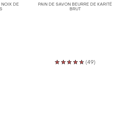
 NOIX DE
PAIN DE SAVON BEURRE DE KARITÉ
S
BRUT
La
(49)
note
ne
moyenne
de
ce
SheaMoisture
Pain
de
Savon
Beurre