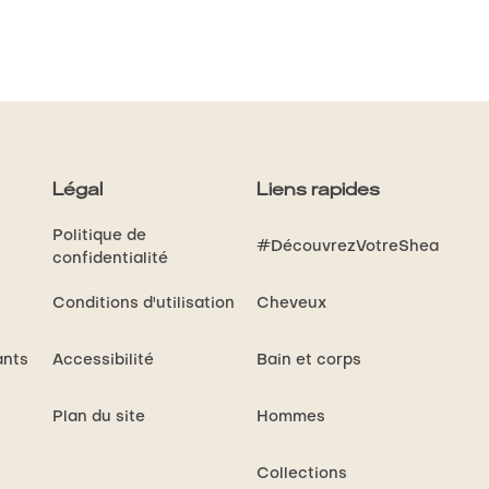
notes.
Légal
Liens rapides
r
Politique de
#DécouvrezVotreShea
confidentialité
.
Conditions d'utilisation
Cheveux
ants
Accessibilité
Bain et corps
Plan du site
Hommes
Collections