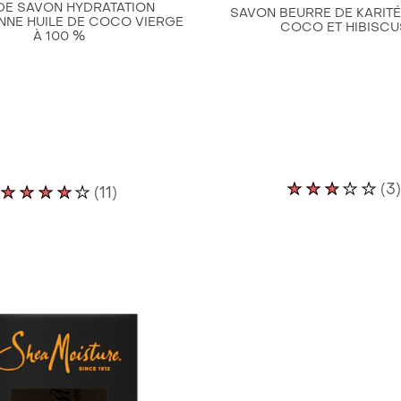
 DE SAVON HYDRATATION
SAVON BEURRE DE KARITÉ
NNE HUILE DE COCO VIERGE
COCO ET HIBISCU
À 100 %
La
La
(3)
(11)
note
note
moyen
moyenne
de
de
ce
ce
Pain
Savon
de
en
Savon
barre
pour
Nourrit
la
et