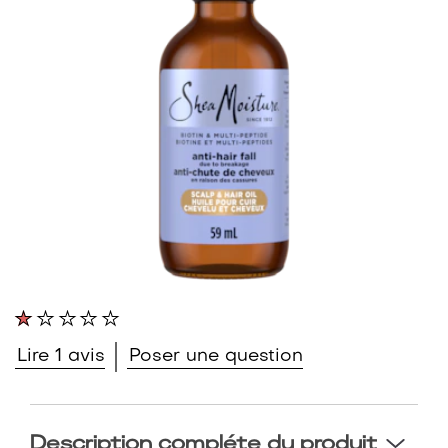
La
note
moyenne
Lire 1 avis
Poser une question
de
ce
Huile
Renforçante
Description compléte du produit