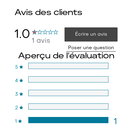
sur
5
Avis des clients
à
partir
de
1
1.0
Écrire un avis
notes.
1 avis
Poser une question
Aperçu de l'évaluation
5
4
3
2
1
1