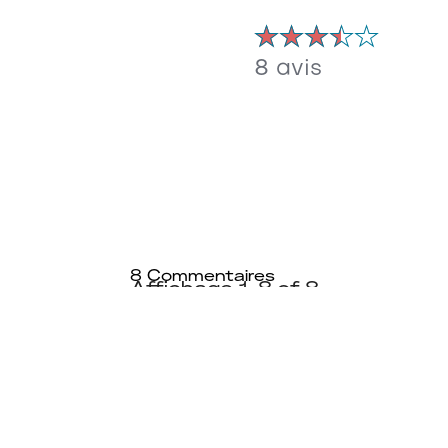
8 avis
8
Commentaires
Affichage
1-8
of
8
Trier par
Filtrer par nombre d'étoi