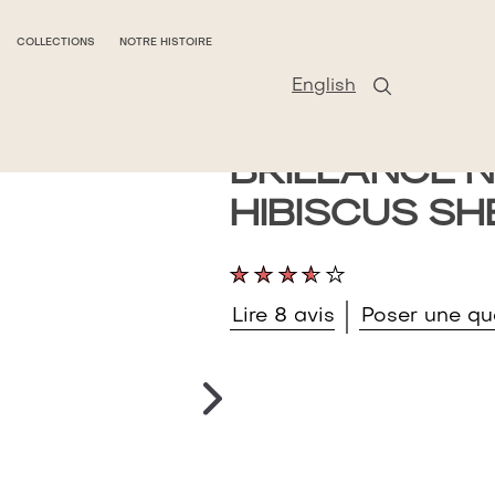
COLLECTIONS
NOTRE HISTOIRE
English
REVITALISA
BRILLANCE N
HIBISCUS S
La
note
moyenne
Lire 8 avis
Poser une qu
de
ce
Revitalisant
Boucles
et
brillance
Noix
de