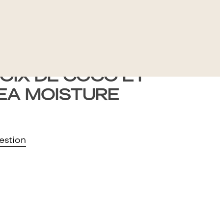
NT BOUCLES ET
OIX DE COCO ET
HEA MOISTURE
estion