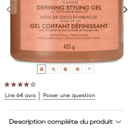
La
note
moyenne
Lire 64 avis
Poser une question
de
ce
SheaMoisture
Gel
Description compléte du produit
Coiffant
Définissant